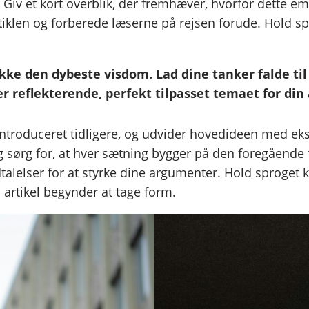
 Giv et kort overblik, der fremhæver, hvorfor dette emn
rtiklen og forberede læserne på rejsen forude. Hold sp
ke den dybeste visdom. Lad dine tanker falde til r
er reflekterende, perfekt tilpasset temaet for din 
 introduceret tidligere, og udvider hovedideen med eks
 og sørg for, at hver sætning bygger på den foregåe
talelser for at styrke dine argumenter. Hold sproget k
 artikel begynder at tage form.