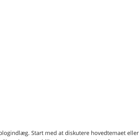
Galleri
FAQ
Ressourcer
Blog
Om
Kontak
de nyeste trends
t blogindlæg. Start med at diskutere hovedtemaet eller