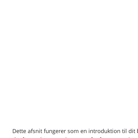
Spring
til
indhold
Sådan følger du 
maj 11, 2026
Dette afsnit fungerer som en introduktion til di