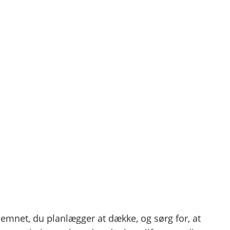
Instagram
Facebook
X
t
 emnet, du planlægger at dække, og sørg for, at