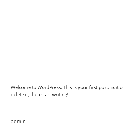
Spring
til
Instagram
Faceboo
X
indhold
Hello world!
maj 10, 2026
Welcome to WordPress. This is your first post. Edit or
delete it, then start writing!
admin